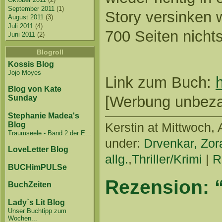
September 2011
(1)
Story versinken w
August 2011
(3)
Juli 2011
(4)
700 Seiten nich
Juni 2011
(2)
Blogroll
Kossis Blog
Jojo Moyes
Link zum Buch:
Blog von Kate
[Werbung unbezahl
Sunday
Stephanie Madea's
Blog
Kerstin
at Mittwoch, 
Traumseele - Band 2 der E...
under:
Drvenkar, Zor
LoveLetter Blog
allg.
,
Thriller/Krimi
|
R
BUCHimPULSe
Rezension: 
BuchZeiten
Lady`s Lit Blog
Unser Buchtipp zum
Wochen...