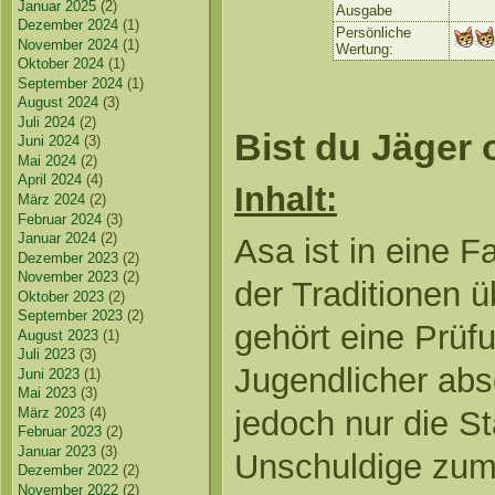
Januar 2025
(2)
Ausgabe
Dezember 2024
(1)
Persönliche
November 2024
(1)
Wertung:
Oktober 2024
(1)
September 2024
(1)
August 2024
(3)
Juli 2024
(2)
Bist du Jäger
Juni 2024
(3)
Mai 2024
(2)
April 2024
(4)
Inhalt:
März 2024
(2)
Februar 2024
(3)
Januar 2024
(2)
Asa ist in eine F
Dezember 2023
(2)
November 2023
(2)
der Traditionen 
Oktober 2023
(2)
September 2023
(2)
gehört eine Prüf
August 2023
(1)
Juli 2023
(3)
Jugendlicher abs
Juni 2023
(1)
Mai 2023
(3)
jedoch nur die S
März 2023
(4)
Februar 2023
(2)
Januar 2023
(3)
Unschuldige zum 
Dezember 2022
(2)
November 2022
(2)