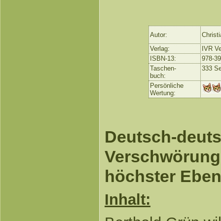
Autor:
Christ
Verlag:
IVR Ve
ISBN-13:
‎978-3
Taschen-
333 Se
buch:
Persönliche
Wertung:
Deutsch-deut
Verschwörung
höchster Ebe
Inhalt: