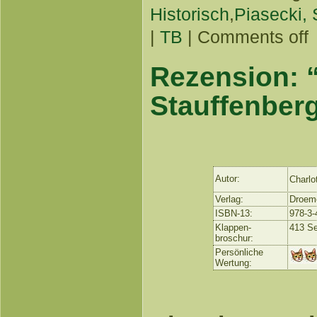
Historisch
,
Piasecki, 
|
TB
|
Comments off
Rezension: 
Stauffenber
Autor:
Charlo
Verlag:
Droem
ISBN-13:
978-3-
Klappen-
413 Se
broschur:
Persönliche
Wertung: