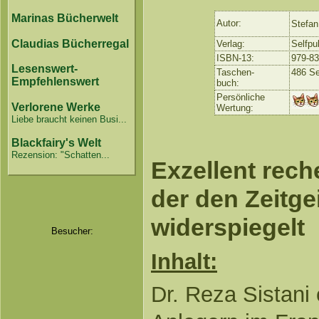
Marinas Bücherwelt
Autor:
Stefan
Claudias Bücherregal
Verlag:
Selfpu
ISBN-13:
979-8
Lesenswert-
Taschen-
486 Se
Empfehlenswert
buch:
Persönliche
Verlorene Werke
Wertung:
Liebe braucht keinen Busi...
Blackfairy's Welt
Rezension: "Schatten...
Exzellent reche
der den Zeitge
widerspiegelt
Besucher:
Inhalt:
Dr. Reza Sistani