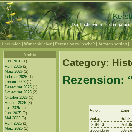
Kerst
„Der Bücherwurm liest sogar die 
Über mich
Wunschbücher
Rezensionswünsche?
Autoren sortiert
Archiv
Category: Hist
Juni 2026
(1)
April 2026
(2)
März 2026
(2)
Rezension: 
Februar 2026
(1)
Januar 2026
(1)
Dezember 2025
(1)
November 2025
(2)
Oktober 2025
(3)
August 2025
(3)
Juli 2025
(2)
Autor:
Zoran 
Juni 2025
(2)
Mai 2025
(3)
Verlag:
Suhrk
April 2025
(1)
ISBN-13:
978-3
März 2025
(2)
Gebundene
695 se