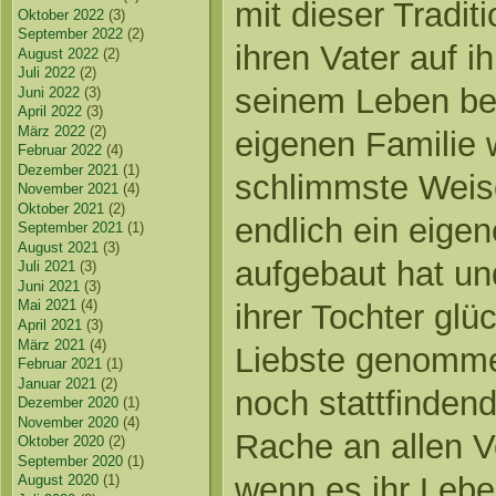
mit dieser Tradit
Oktober 2022
(3)
September 2022
(2)
ihren Vater auf i
August 2022
(2)
Juli 2022
(2)
seinem Leben bez
Juni 2022
(3)
April 2022
(3)
März 2022
(2)
eigenen Familie 
Februar 2022
(4)
Dezember 2021
(1)
schlimmste Weise 
November 2021
(4)
Oktober 2021
(2)
endlich ein eige
September 2021
(1)
August 2021
(3)
aufgebaut hat u
Juli 2021
(3)
Juni 2021
(3)
Mai 2021
(4)
ihrer Tochter glüc
April 2021
(3)
März 2021
(4)
Liebste genomme
Februar 2021
(1)
Januar 2021
(2)
noch stattfinden
Dezember 2020
(1)
November 2020
(4)
Rache an allen V
Oktober 2020
(2)
September 2020
(1)
wenn es ihr Leben
August 2020
(1)