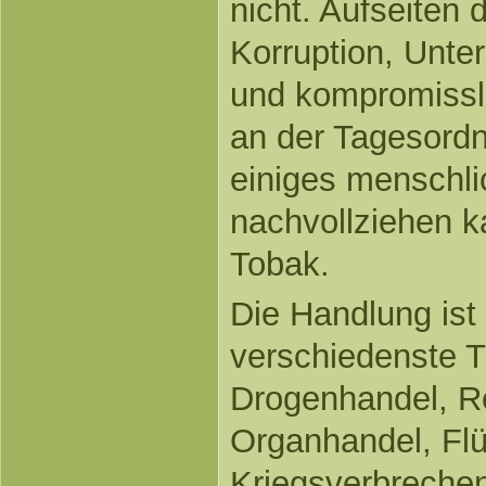
nicht. Aufseiten d
Korruption, Unter
und kompromissl
an der Tagesord
einiges menschlic
nachvollziehen ka
Tobak.
Die Handlung is
verschiedenste T
Drogenhandel, Re
Organhandel, Flü
Kriegsverbreche