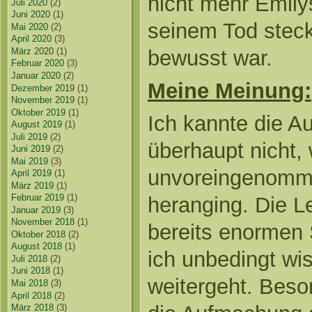
nicht mehr Emily
Juli 2020
(2)
Juni 2020
(1)
seinem Tod steck
Mai 2020
(2)
April 2020
(3)
März 2020
(1)
bewusst war.
Februar 2020
(3)
Januar 2020
(2)
Meine Meinung:
Dezember 2019
(1)
November 2019
(1)
Oktober 2019
(1)
Ich kannte die Au
August 2019
(1)
Juli 2019
(2)
überhaupt nicht, 
Juni 2019
(2)
Mai 2019
(3)
unvoreingenomme
April 2019
(1)
März 2019
(1)
Februar 2019
(1)
heranging. Die L
Januar 2019
(3)
November 2018
(1)
bereits enormen 
Oktober 2018
(2)
August 2018
(1)
ich unbedingt wis
Juli 2018
(2)
Juni 2018
(1)
weitergeht. Beso
Mai 2018
(3)
April 2018
(2)
März 2018
(3)