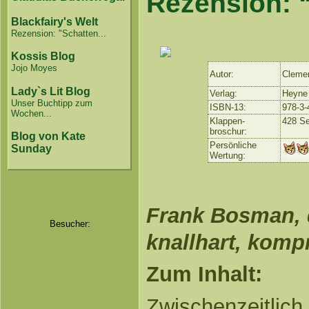
Rezension: 
Blackfairy's Welt
Rezension: "Schatten...
Kossis Blog
Jojo Moyes
Autor:
Cleme
Lady`s Lit Blog
Verlag:
Heyne
Unser Buchtipp zum
ISBN-13:
978-3-
Wochen...
Klappen-
428 Se
broschur:
Blog von Kate
Persönliche
Sunday
Wertung:
Frank Bosman, d
Besucher:
knallhart, komp
Zum Inhalt:
Zwischenzeitlich