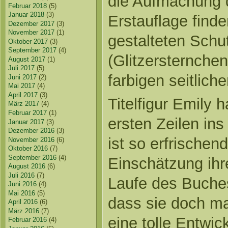
die Aufmachung d
Februar 2018
(5)
Januar 2018
(3)
Erstauflage find
Dezember 2017
(3)
November 2017
(1)
gestalteten Sch
Oktober 2017
(3)
September 2017
(4)
(Glitzersternche
August 2017
(1)
Juli 2017
(5)
farbigen seitlich
Juni 2017
(2)
Mai 2017
(4)
April 2017
(3)
Titelfigur Emily 
März 2017
(4)
Februar 2017
(1)
ersten Zeilen in
Januar 2017
(3)
Dezember 2016
(3)
ist so erfrischend
November 2016
(6)
Oktober 2016
(7)
September 2016
(4)
Einschätzung ihr
August 2016
(6)
Juli 2016
(7)
Laufe des Buches
Juni 2016
(4)
Mai 2016
(5)
dass sie doch ma
April 2016
(6)
März 2016
(7)
eine tolle Entwic
Februar 2016
(4)