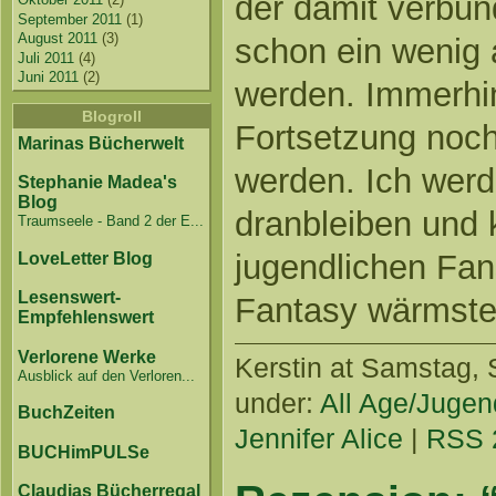
der damit verbun
September 2011
(1)
August 2011
(3)
schon ein wenig 
Juli 2011
(4)
Juni 2011
(2)
werden. Immerhi
Blogroll
Fortsetzung noch
Marinas Bücherwelt
werden. Ich werd
Stephanie Madea's
Blog
dranbleiben und 
Traumseele - Band 2 der E...
jugendlichen Fan
LoveLetter Blog
Lesenswert-
Fantasy wärmste
Empfehlenswert
Verlorene Werke
Kerstin
at Samstag, S
Ausblick auf den Verloren...
under:
All Age/Jugen
BuchZeiten
Jennifer Alice
|
RSS 
BUCHimPULSe
Claudias Bücherregal