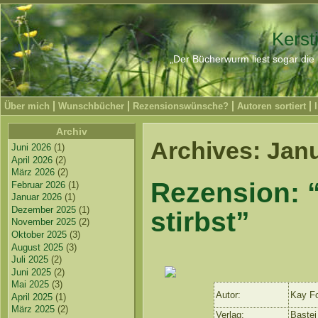
Kerst
„Der Bücherwurm liest sogar die 
Über mich
Wunschbücher
Rezensionswünsche?
Autoren sortiert
Archiv
Archives: Jan
Juni 2026
(1)
April 2026
(2)
März 2026
(2)
Rezension: 
Februar 2026
(1)
Januar 2026
(1)
Dezember 2025
(1)
stirbst”
November 2025
(2)
Oktober 2025
(3)
August 2025
(3)
Juli 2025
(2)
Juni 2025
(2)
Mai 2025
(3)
Autor:
Kay Fo
April 2025
(1)
März 2025
(2)
Verlag:
Bastei