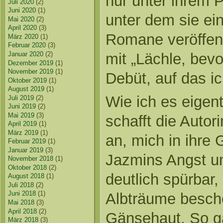
nur unter ihrem
Juli 2020
(2)
Juni 2020
(1)
unter dem sie ei
Mai 2020
(2)
April 2020
(3)
Romane veröffentl
März 2020
(1)
Februar 2020
(3)
Januar 2020
(2)
mit „Lächle, bevor
Dezember 2019
(1)
November 2019
(1)
Debüt, auf das i
Oktober 2019
(1)
August 2019
(1)
Wie ich es eigent
Juli 2019
(2)
Juni 2019
(2)
Mai 2019
(3)
schafft die Autor
April 2019
(1)
März 2019
(1)
an, mich in ihre 
Februar 2019
(1)
Januar 2019
(3)
Jazmins Angst um
November 2018
(1)
Oktober 2018
(2)
deutlich spürbar
August 2018
(1)
Juli 2018
(2)
Juni 2018
(1)
Albträume besch
Mai 2018
(3)
April 2018
(2)
Gänsehaut. So g
März 2018
(3)