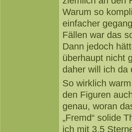
ziemlich an den
Warum so kompliz
einfacher gegang
Fällen war das s
Dann jedoch hät
überhaupt nicht
daher will ich d
So wirklich warm
den Figuren auch
genau, woran das
„Fremd“ solide Th
ich mit 3,5 Ster