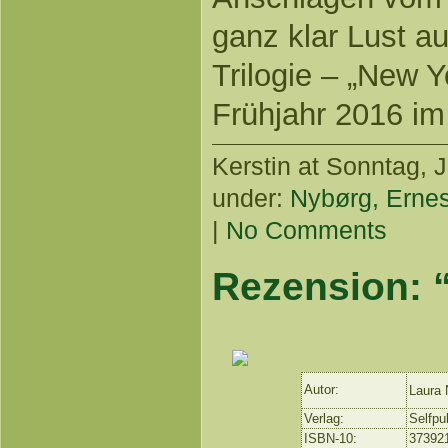
ganz klar Lust au
Trilogie – „New Y
Frühjahr 2016 im
Kerstin
at Sonntag, J
under:
Nybørg, Ernes
|
No Comments
Rezension: 
Autor:
Laura
Verlag:
Selfpu
ISBN-10:
37392