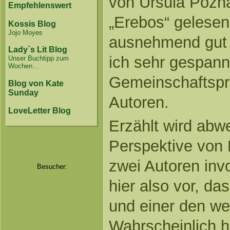
von Ursula Pozna
Empfehlenswert
„Erebos“ gelesen
Kossis Blog
Jojo Moyes
ausnehmend gut g
Lady`s Lit Blog
ich sehr gespann
Unser Buchtipp zum
Wochen...
Gemeinschaftspro
Blog von Kate
Sunday
Autoren.
LoveLetter Blog
Erzählt wird abw
Perspektive von
zwei Autoren invol
Besucher:
hier also vor, da
und einer den we
Wahrscheinlich 