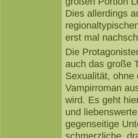
großen Portion Lo
Dies allerdings a
regionaltypische
erst mal nachsc
Die Protagoniste
auch das große 
Sexualität, ohne
Vampirroman au
wird. Es geht hie
und liebenswerte
gegenseitige Unt
schmerzliche, d