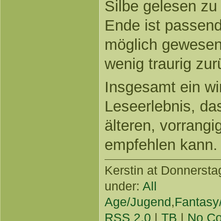
Silbe gelesen zu
Ende ist passend
möglich gewesen,
wenig traurig zur
Insgesamt ein wi
Leseerlebnis, da
älteren, vorrangi
empfehlen kann.
Kerstin
at Donnerstag
under:
All
Age/Jugend
,
Fantasy
RSS 2.0
|
TB
|
No C