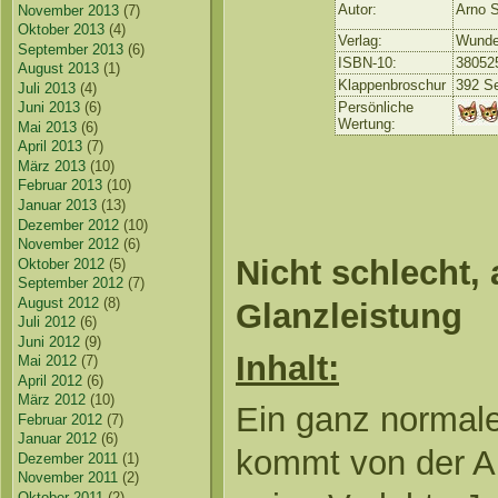
Autor:
Arno S
November 2013
(7)
Oktober 2013
(4)
Verlag:
Wunder
September 2013
(6)
ISBN-10:
38052
August 2013
(1)
Klappenbroschur
392 Se
Juli 2013
(4)
Juni 2013
(6)
Persönliche
Wertung:
Mai 2013
(6)
April 2013
(7)
März 2013
(10)
Februar 2013
(10)
Januar 2013
(13)
Dezember 2012
(10)
November 2012
(6)
Nicht schlecht,
Oktober 2012
(5)
September 2012
(7)
August 2012
(8)
Glanzleistung
Juli 2012
(6)
Juni 2012
(9)
Inhalt:
Mai 2012
(7)
April 2012
(6)
März 2012
(10)
Ein ganz normale
Februar 2012
(7)
Januar 2012
(6)
kommt von der Ar
Dezember 2011
(1)
November 2011
(2)
Oktober 2011
(2)