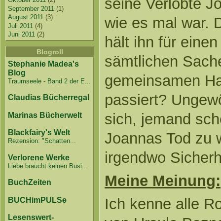
seine Verlobte Jo
September 2011
(1)
August 2011
(3)
wie es mal war. D
Juli 2011
(4)
Juni 2011
(2)
hält ihn für eine
Blogroll
sämtlichen Sach
Stephanie Madea's
Blog
gemeinsamen Hau
Traumseele - Band 2 der E...
passiert? Ungewö
Claudias Bücherregal
sich, jemand sch
Marinas Bücherwelt
Blackfairy's Welt
Joannas Tod zu w
Rezension: "Schatten...
irgendwo Sicherhe
Verlorene Werke
Liebe braucht keinen Busi...
Meine Meinung:
BuchZeiten
Ich kenne alle R
BUCHimPULSe
Lesenswert-