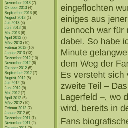
November 2013
(7)
eingeflochten wu
Oktober 2013
(4)
September 2013
(6)
einiges aus jener
August 2013
(1)
Juli 2013
(4)
dennoch war für
Juni 2013
(6)
Mai 2013
(6)
April 2013
(7)
dabei. So habe i
März 2013
(10)
Februar 2013
(10)
Minute gelangweil
Januar 2013
(13)
Dezember 2012
(10)
dem Weg der Fami
November 2012
(6)
Oktober 2012
(5)
Es versteht sich 
September 2012
(7)
August 2012
(8)
Juli 2012
(6)
zweite Teil – Da
Juni 2012
(9)
Mai 2012
(7)
Lagerfeld –, wo d
April 2012
(6)
März 2012
(10)
wird, bereits in d
Februar 2012
(7)
Januar 2012
(6)
Dezember 2011
(1)
Fans biografische
November 2011
(2)
Oktober 2011
(2)