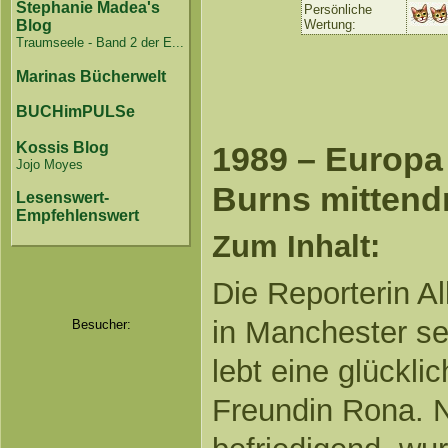
Stephanie Madea's
Persönliche
Wertung:
Blog
Traumseele - Band 2 der E...
Marinas Bücherwelt
BUCHimPULSe
Kossis Blog
1989 – Europa
Jojo Moyes
Burns mittend
Lesenswert-
Empfehlenswert
Zum Inhalt:
Die Reporterin Al
in Manchester s
Besucher:
lebt eine glückli
Freundin Rona. N