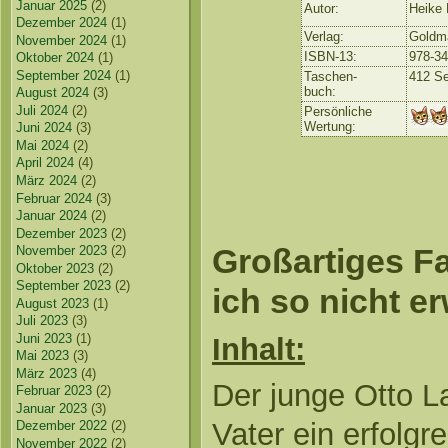
Januar 2025
(2)
Autor:
Heike
Dezember 2024
(1)
Verlag:
Goldm
November 2024
(1)
ISBN-13:
978-3
Oktober 2024
(1)
September 2024
(1)
Taschen-
412 Se
buch:
August 2024
(3)
Juli 2024
(2)
Persönliche
Wertung:
Juni 2024
(3)
Mai 2024
(2)
April 2024
(4)
März 2024
(2)
Februar 2024
(3)
Januar 2024
(2)
Dezember 2023
(2)
Großartiges Fa
November 2023
(2)
Oktober 2023
(2)
September 2023
(2)
ich so nicht er
August 2023
(1)
Juli 2023
(3)
Juni 2023
(1)
Inhalt:
Mai 2023
(3)
März 2023
(4)
Der junge Otto La
Februar 2023
(2)
Januar 2023
(3)
Vater ein erfolg
Dezember 2022
(2)
November 2022
(2)