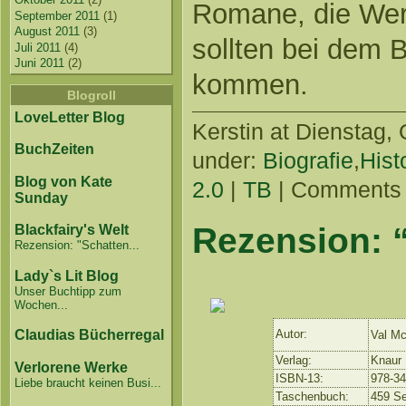
Romane, die Wert
September 2011
(1)
August 2011
(3)
sollten bei dem B
Juli 2011
(4)
Juni 2011
(2)
kommen.
Blogroll
LoveLetter Blog
Kerstin
at Dienstag, 
BuchZeiten
under:
Biografie
,
Hist
Blog von Kate
2.0
|
TB
|
Comments 
Sunday
Rezension: 
Blackfairy's Welt
Rezension: "Schatten...
Lady`s Lit Blog
Unser Buchtipp zum
Wochen...
Claudias Bücherregal
Autor:
Val M
Verlag:
Knaur
Verlorene Werke
ISBN-13:
978-3
Liebe braucht keinen Busi...
Taschenbuch:
459 Se