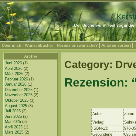
Kerst
„Der Bücherwurm liest sogar die 
Über mich
Wunschbücher
Rezensionswünsche?
Autoren sortiert
Archiv
Category: Drv
Juni 2026
(1)
April 2026
(2)
März 2026
(2)
Rezension: 
Februar 2026
(1)
Januar 2026
(1)
Dezember 2025
(1)
November 2025
(2)
Oktober 2025
(3)
August 2025
(3)
Juli 2025
(2)
Autor:
Zoran 
Juni 2025
(2)
Mai 2025
(3)
Verlag:
Suhrk
April 2025
(1)
ISBN-13:
978-3
März 2025
(2)
Gebundene
695 se