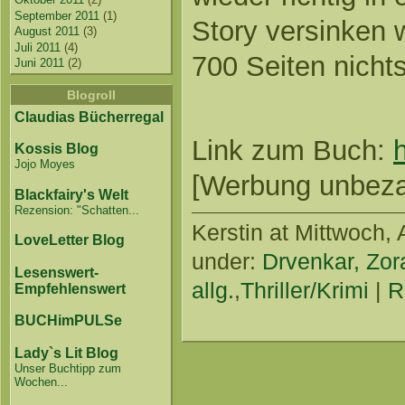
September 2011
(1)
Story versinken w
August 2011
(3)
Juli 2011
(4)
700 Seiten nich
Juni 2011
(2)
Blogroll
Claudias Bücherregal
Link zum Buch:
Kossis Blog
Jojo Moyes
[Werbung unbezahl
Blackfairy's Welt
Rezension: "Schatten...
Kerstin
at Mittwoch, 
LoveLetter Blog
under:
Drvenkar, Zor
Lesenswert-
allg.
,
Thriller/Krimi
|
R
Empfehlenswert
BUCHimPULSe
Lady`s Lit Blog
Unser Buchtipp zum
Wochen...