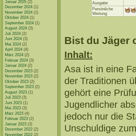
Januar 2025
(2)
Ausgabe
Dezember 2024
(1)
Persönliche
November 2024
(1)
Wertung:
Oktober 2024
(1)
September 2024
(1)
August 2024
(3)
Juli 2024
(2)
Bist du Jäger
Juni 2024
(3)
Mai 2024
(2)
April 2024
(4)
Inhalt:
März 2024
(2)
Februar 2024
(3)
Januar 2024
(2)
Asa ist in eine F
Dezember 2023
(2)
November 2023
(2)
der Traditionen 
Oktober 2023
(2)
September 2023
(2)
gehört eine Prüf
August 2023
(1)
Juli 2023
(3)
Jugendlicher abs
Juni 2023
(1)
Mai 2023
(3)
jedoch nur die S
März 2023
(4)
Februar 2023
(2)
Januar 2023
(3)
Unschuldige zum 
Dezember 2022
(2)
November 2022
(2)