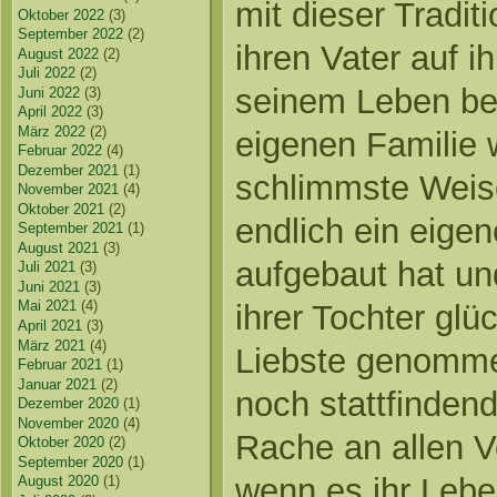
mit dieser Tradit
Oktober 2022
(3)
September 2022
(2)
ihren Vater auf i
August 2022
(2)
Juli 2022
(2)
seinem Leben bez
Juni 2022
(3)
April 2022
(3)
März 2022
(2)
eigenen Familie 
Februar 2022
(4)
Dezember 2021
(1)
schlimmste Weise 
November 2021
(4)
Oktober 2021
(2)
endlich ein eige
September 2021
(1)
August 2021
(3)
aufgebaut hat u
Juli 2021
(3)
Juni 2021
(3)
Mai 2021
(4)
ihrer Tochter glüc
April 2021
(3)
März 2021
(4)
Liebste genomme
Februar 2021
(1)
Januar 2021
(2)
noch stattfinden
Dezember 2020
(1)
November 2020
(4)
Rache an allen V
Oktober 2020
(2)
September 2020
(1)
wenn es ihr Leben
August 2020
(1)