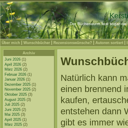
Kerst
„Der Bücherwurm liest sogar die 
Über mich
Wunschbücher
Rezensionswünsche?
Autoren sortiert
Archiv
Wunschbüch
Juni 2026
(1)
April 2026
(2)
März 2026
(2)
Februar 2026
(1)
Natürlich kann m
Januar 2026
(1)
Dezember 2025
(1)
einen brennend in
November 2025
(2)
Oktober 2025
(3)
kaufen, ertausch
August 2025
(3)
Juli 2025
(2)
entstehen dann 
Juni 2025
(2)
Mai 2025
(3)
gibt es immer wi
April 2025
(1)
März 2025
(2)