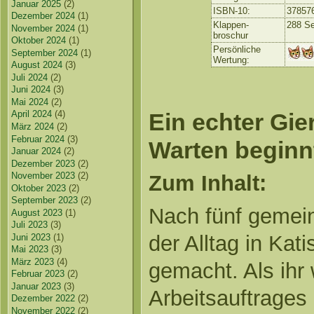
Januar 2025
(2)
ISBN-10:
37857
Dezember 2024
(1)
Klappen-
288 Se
November 2024
(1)
broschur
Oktober 2024
(1)
Persönliche
September 2024
(1)
Wertung:
August 2024
(3)
Juli 2024
(2)
Juni 2024
(3)
Mai 2024
(2)
Ein echter Gie
April 2024
(4)
März 2024
(2)
Februar 2024
(3)
Warten begin
Januar 2024
(2)
Dezember 2023
(2)
November 2023
(2)
Zum Inhalt:
Oktober 2023
(2)
September 2023
(2)
Nach fünf gemei
August 2023
(1)
Juli 2023
(3)
der Alltag in Kati
Juni 2023
(1)
Mai 2023
(3)
März 2023
(4)
gemacht. Als ihr
Februar 2023
(2)
Januar 2023
(3)
Arbeitsauftrages
Dezember 2022
(2)
November 2022
(2)