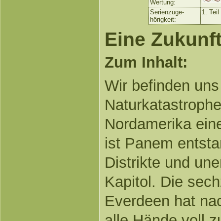
Wertung:
Serienzuge-
1. Tei
hörigkeit:
Eine Zukunf
Zum Inhalt:
Wir befinden uns
Naturkatastrophe
Nordamerika eine
ist Panem entstan
Distrikte und uner
Kapitol. Die sec
Everdeen hat nac
alle Hände voll z