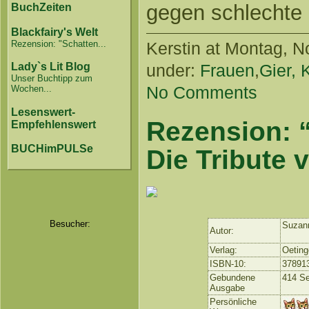
gegen schlechte
BuchZeiten
Blackfairy's Welt
Rezension: "Schatten...
Kerstin
at Montag, No
under:
Frauen
,
Gier, 
Lady`s Lit Blog
Unser Buchtipp zum
No Comments
Wochen...
Lesenswert-
Rezension: 
Empfehlenswert
BUCHimPULSe
Die Tribute
Besucher:
Suzann
Autor:
Verlag:
Oeting
ISBN-10:
37891
Gebundene
414 Se
Ausgabe
Persönliche