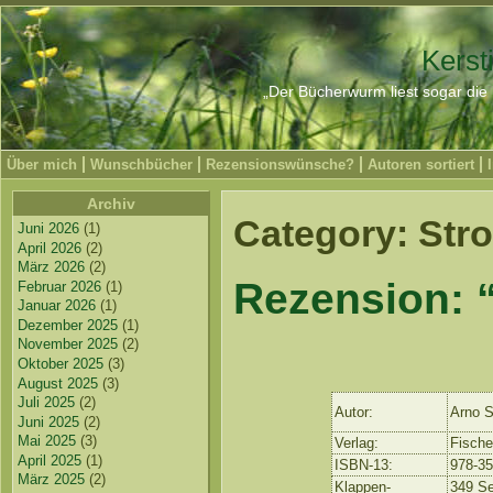
Kerst
„Der Bücherwurm liest sogar die 
Über mich
Wunschbücher
Rezensionswünsche?
Autoren sortiert
Archiv
Category: Stro
Juni 2026
(1)
April 2026
(2)
März 2026
(2)
Rezension:
Februar 2026
(1)
Januar 2026
(1)
Dezember 2025
(1)
November 2025
(2)
Oktober 2025
(3)
August 2025
(3)
Juli 2025
(2)
Autor:
Arno S
Juni 2025
(2)
Mai 2025
(3)
Verlag:
Fische
April 2025
(1)
ISBN-13:
978-3
März 2025
(2)
Klappen-
349 Se