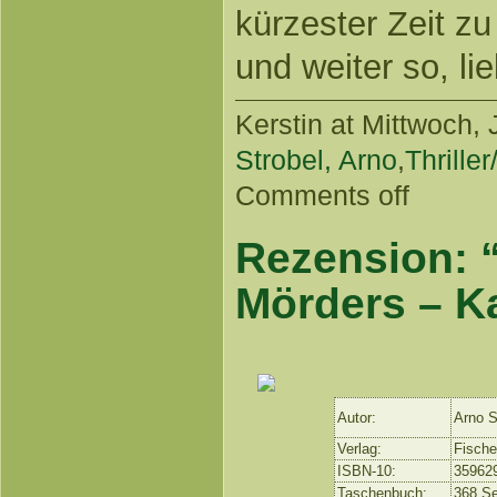
kürzester Zeit 
und weiter so, li
Kerstin
at Mittwoch, J
Strobel, Arno
,
Thriller
Comments off
Rezension: 
Mörders – K
Autor:
Arno S
Verlag:
Fische
ISBN-10:
35962
Taschenbuch:
368 Se