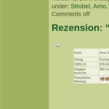
under:
Strobel, Arno
,
Comments off
Rezension: “
Autor:
Arno S
Verlag:
Fische
ISBN-13:
978-3
Klappen-
364 Se
broschur:
Persönliche
Wertung: