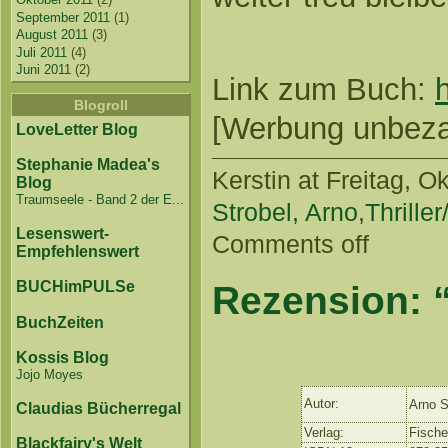
September 2011
(1)
August 2011
(3)
Juli 2011
(4)
Juni 2011
(2)
Link zum Buch:
Blogroll
[Werbung unbezahl
LoveLetter Blog
Stephanie Madea's
Kerstin
at Freitag, Ok
Blog
Traumseele - Band 2 der E...
Strobel, Arno
,
Thriller
Lesenswert-
Comments off
Empfehlenswert
BUCHimPULSe
Rezension: “
BuchZeiten
Kossis Blog
Jojo Moyes
Autor:
Arno S
Claudias Bücherregal
Verlag:
Fische
Blackfairy's Welt