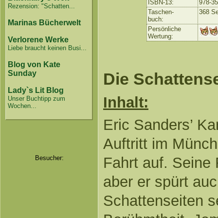
ISBN-13:
978-3
Rezension: "Schatten...
Taschen-
368 Se
buch:
Marinas Bücherwelt
Persönliche
Wertung:
Verlorene Werke
Liebe braucht keinen Busi...
Blog von Kate
Sunday
Die Schattens
Lady`s Lit Blog
Inhalt:
Unser Buchtipp zum
Wochen...
Eric Sanders’ Ka
Auftritt im Münch
Besucher:
Fahrt auf. Seine 
aber er spürt auc
Schattenseiten se