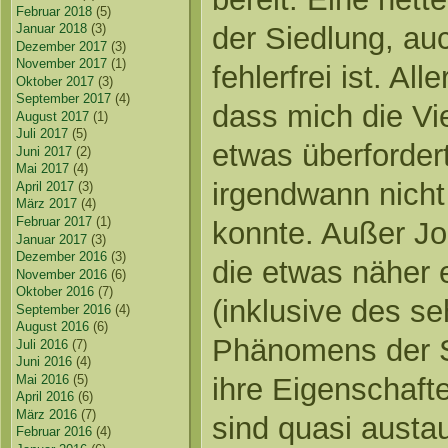
Februar 2018
(5)
der Siedlung, au
Januar 2018
(3)
Dezember 2017
(3)
November 2017
(1)
fehlerfrei ist. Al
Oktober 2017
(3)
September 2017
(4)
dass mich die Vi
August 2017
(1)
Juli 2017
(5)
etwas überfordert
Juni 2017
(2)
Mai 2017
(4)
irgendwann nicht
April 2017
(3)
März 2017
(4)
Februar 2017
(1)
konnte. Außer J
Januar 2017
(3)
Dezember 2016
(3)
die etwas näher 
November 2016
(6)
Oktober 2016
(7)
(inklusive des se
September 2016
(4)
August 2016
(6)
Phänomens der 
Juli 2016
(7)
Juni 2016
(4)
ihre Eigenschaf
Mai 2016
(5)
April 2016
(6)
März 2016
(7)
sind quasi austa
Februar 2016
(4)