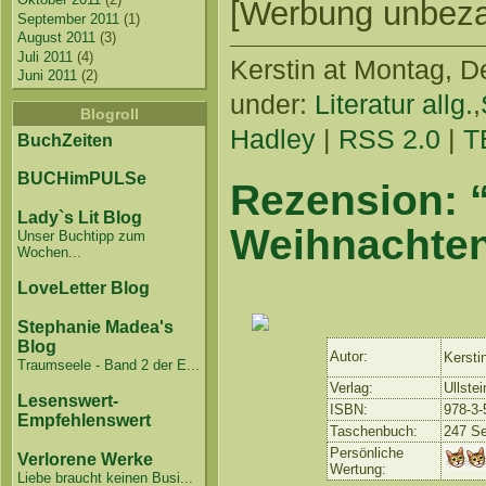
[Werbung unbezahl
September 2011
(1)
August 2011
(3)
Juli 2011
(4)
Kerstin
at Montag, De
Juni 2011
(2)
under:
Literatur allg.
,
Blogroll
Hadley
|
RSS 2.0
|
T
BuchZeiten
BUCHimPULSe
Rezension: 
Lady`s Lit Blog
Weihnachten
Unser Buchtipp zum
Wochen...
LoveLetter Blog
Stephanie Madea's
Blog
Autor:
Kersti
Traumseele - Band 2 der E...
Verlag:
Ullstei
Lesenswert-
ISBN:
978-3-
Empfehlenswert
Taschenbuch:
247 Se
Persönliche
Verlorene Werke
Wertung:
Liebe braucht keinen Busi...