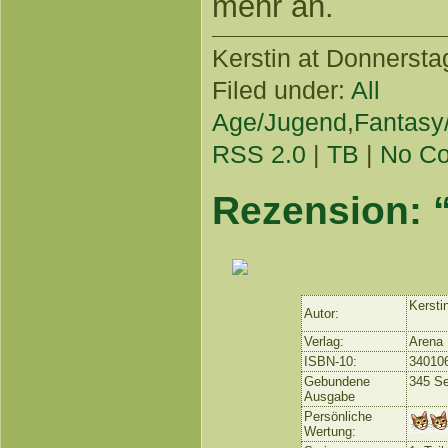
mehr an.
Kerstin
at Donnerstag
Filed under:
All
Age/Jugend
,
Fantasy
RSS 2.0
|
TB
|
No C
Rezension: 
Kersti
Autor:
Verlag:
Arena
ISBN-10:
34010
Gebundene
345 Se
Ausgabe
Persönliche
Wertung: