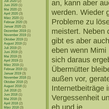
an, kann aber au
Juli 2020
(2)
Juni 2020
(1)
Mai 2020
(2)
werden. Wieder g
April 2020
(3)
März 2020
(1)
Probleme zu lös
Februar 2020
(3)
Januar 2020
(2)
meistert. Neben
Dezember 2019
(1)
November 2019
(1)
gibt es aber auc
Oktober 2019
(1)
August 2019
(1)
Juli 2019
(2)
eben wenn Mimi i
Juni 2019
(2)
Mai 2019
(3)
sich daraus erge
April 2019
(1)
März 2019
(1)
Übermütter bleib
Februar 2019
(1)
Januar 2019
(3)
außen vor, gerat
November 2018
(1)
Oktober 2018
(2)
Internetbeiträge 
August 2018
(1)
Juli 2018
(2)
Juni 2018
(1)
Vergessenheit un
Mai 2018
(3)
April 2018
(2)
eh und je.
März 2018
(3)