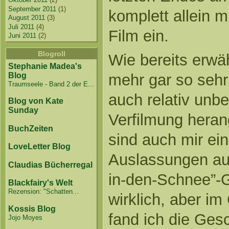
September 2011
(1)
komplett allein 
August 2011
(3)
Juli 2011
(4)
Film ein.
Juni 2011
(2)
Blogroll
Wie bereits erwäh
Stephanie Madea's
Blog
mehr gar so sehr
Traumseele - Band 2 der E...
auch relativ unbe
Blog von Kate
Sunday
Verfilmung heran
BuchZeiten
sind auch mir ei
LoveLetter Blog
Auslassungen auf
Claudias Bücherregal
in-den-Schnee”-G
Blackfairy's Welt
Rezension: "Schatten...
wirklich, aber i
Kossis Blog
fand ich die Ges
Jojo Moyes