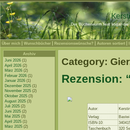
Kerst
„Der Bücherwurm liest sogar die 
Über mich
Wunschbücher
Rezensionswünsche?
Autoren sortiert
Archiv
Category: Gier
Juni 2026
(1)
April 2026
(2)
März 2026
(2)
Rezension: “
Februar 2026
(1)
Januar 2026
(1)
Dezember 2025
(1)
November 2025
(2)
Oktober 2025
(3)
August 2025
(3)
Juli 2025
(2)
Autor:
Kersti
Juni 2025
(2)
Mai 2025
(3)
Verlag:
Bastei
April 2025
(1)
ISBN-10:
34041
März 2025
(2)
Taschenbuch
320 Se