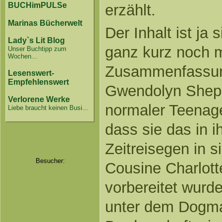
BUCHimPULSe
erzählt.
Marinas Bücherwelt
Der Inhalt ist ja
Lady`s Lit Blog
ganz kurz noch m
Unser Buchtipp zum
Wochen...
Zusammenfassung
Lesenswert-
Empfehlenswert
Gwendolyn Shephe
Verlorene Werke
normaler Teenager
Liebe braucht keinen Busi...
dass sie das in i
Zeitreisegen in si
Besucher:
Cousine Charlotte
vorbereitet wurde.
unter dem Dogma