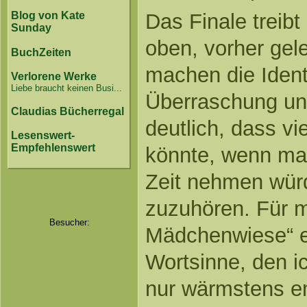
Das Finale treib
Blog von Kate
Sunday
oben, vorher gel
BuchZeiten
machen die Identi
Verlorene Werke
Liebe braucht keinen Busi...
Überraschung un
Claudias Bücherregal
deutlich, dass vi
Lesenswert-
Empfehlenswert
könnte, wenn man
Zeit nehmen wür
zuzuhören. Für m
Besucher:
Mädchenwiese“ e
Wortsinne, den ic
nur wärmstens e