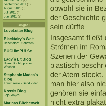
September 2011
(1)
obwohl sie in Be
August 2011
(3)
Juli 2011
(4)
der Geschichte g
Juni 2011
(2)
sein dürfte.
Blogroll
LoveLetter Blog
Insgesamt fließt 
Blackfairy's Welt
Rezension: "Schatten...
Strömen im Roma
BUCHimPULSe
Szenen der Gewa
Lady`s Lit Blog
plastisch beschr
Unser Buchtipp zum
Wochen...
der Atem stockt. 
Stephanie Madea's
Blog
man hier also ni
Traumseele - Band 2 der E...
gehören sie einf
Kossis Blog
Jojo Moyes
nicht extra plaka
Marinas Bücherwelt