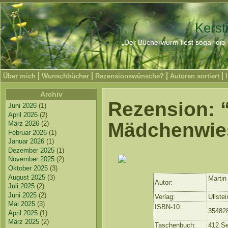
Kerst
„Der Bücherwurm liest sogar die 
Über mich
Wunschbücher
Rezensionswünsche?
Autoren sortiert
Archiv
Rezension: 
Juni 2026
(1)
April 2026
(2)
Mädchenwie
März 2026
(2)
Februar 2026
(1)
Januar 2026
(1)
Dezember 2025
(1)
November 2025
(2)
Oktober 2025
(3)
August 2025
(3)
Martin 
Autor:
Juli 2025
(2)
Juni 2025
(2)
Verlag:
Ullstei
Mai 2025
(3)
ISBN-10:
35482
April 2025
(1)
März 2025
(2)
Taschenbuch:
412 Se