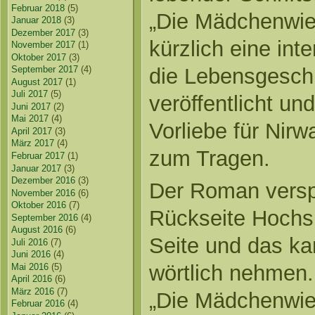
Februar 2018
(5)
„Die Mädchenwies
Januar 2018
(3)
Dezember 2017
(3)
kürzlich eine int
November 2017
(1)
Oktober 2017
(3)
die Lebensgeschi
September 2017
(4)
August 2017
(1)
Juli 2017
(5)
veröffentlicht u
Juni 2017
(2)
Mai 2017
(4)
Vorliebe für Nir
April 2017
(3)
März 2017
(4)
zum Tragen.
Februar 2017
(1)
Januar 2017
(3)
Dezember 2016
(3)
Der Roman verspr
November 2016
(6)
Oktober 2016
(7)
Rückseite Hochsp
September 2016
(4)
August 2016
(6)
Seite und das k
Juli 2016
(7)
Juni 2016
(4)
wörtlich nehmen. 
Mai 2016
(5)
April 2016
(6)
März 2016
(7)
„Die Mädchenwies
Februar 2016
(4)