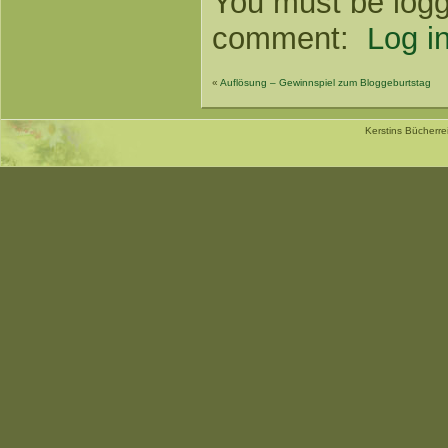
You must be logg
comment:
Log in
«
Auflösung – Gewinnspiel zum Bloggeburtstag
Kerstins Bücherr