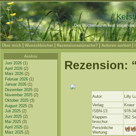
Kerst
„Der Bücherwurm liest sogar die 
Über mich
Wunschbücher
Rezensionswünsche?
Autoren sortiert
Archiv
Rezension: “
Juni 2026
(1)
April 2026
(2)
März 2026
(2)
Februar 2026
(1)
Januar 2026
(1)
Dezember 2025
(1)
November 2025
(2)
Autor:
Lilly L
Oktober 2025
(3)
Verlag:
Knaur
August 2025
(3)
Juli 2025
(2)
ISBN-13:
978-3
Juni 2025
(2)
Klappen-
352 Se
Mai 2025
(3)
broschur:
April 2025
(1)
Persönliche
März 2025
(2)
Wertung: