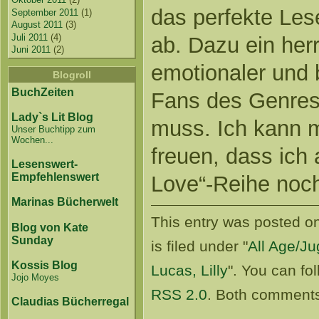
das perfekte Le
September 2011
(1)
August 2011
(3)
Juli 2011
(4)
ab. Dazu ein herr
Juni 2011
(2)
emotionaler und b
Blogroll
BuchZeiten
Fans des Genres
Lady`s Lit Blog
muss. Ich kann m
Unser Buchtipp zum
Wochen...
freuen, dass ich
Lesenswert-
Empfehlenswert
Love“-Reihe noch
Marinas Bücherwelt
This entry was posted o
Blog von Kate
Sunday
is filed under "
All Age/J
Kossis Blog
Lucas, Lilly
". You can fo
Jojo Moyes
RSS 2.0
. Both comments
Claudias Bücherregal