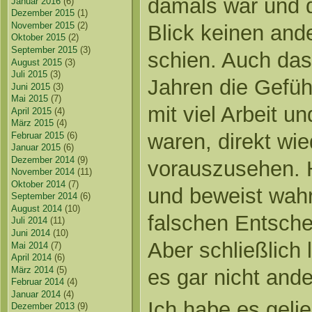
damals war und d
Januar 2016
(6)
Dezember 2015
(1)
November 2015
(2)
Blick keinen an
Oktober 2015
(2)
September 2015
(3)
schien. Auch das
August 2015
(3)
Juli 2015
(3)
Jahren die Gefühl
Juni 2015
(3)
Mai 2015
(7)
mit viel Arbeit u
April 2015
(4)
März 2015
(4)
waren, direkt wi
Februar 2015
(6)
Januar 2015
(6)
Dezember 2014
(9)
vorauszusehen. H
November 2014
(11)
Oktober 2014
(7)
und beweist wahr
September 2014
(6)
August 2014
(10)
falschen Entsche
Juli 2014
(11)
Juni 2014
(10)
Aber schließlich l
Mai 2014
(7)
April 2014
(6)
März 2014
(5)
es gar nicht ande
Februar 2014
(4)
Januar 2014
(4)
Ich habe es gelie
Dezember 2013
(9)