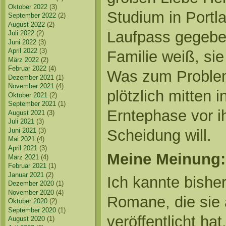
Oktober 2022
(3)
Studium in Portl
September 2022
(2)
August 2022
(2)
Laufpass gegeben
Juli 2022
(2)
Juni 2022
(3)
April 2022
(3)
Familie weiß, sie
März 2022
(2)
Februar 2022
(4)
Was zum Problem
Dezember 2021
(1)
November 2021
(4)
plötzlich mitten 
Oktober 2021
(2)
September 2021
(1)
Erntephase vor ih
August 2021
(3)
Juli 2021
(3)
Scheidung will.
Juni 2021
(3)
Mai 2021
(4)
April 2021
(3)
Meine Meinung:
März 2021
(4)
Februar 2021
(1)
Januar 2021
(2)
Ich kannte bisher
Dezember 2020
(1)
November 2020
(4)
Romane, die sie 
Oktober 2020
(2)
September 2020
(1)
veröffentlicht ha
August 2020
(1)