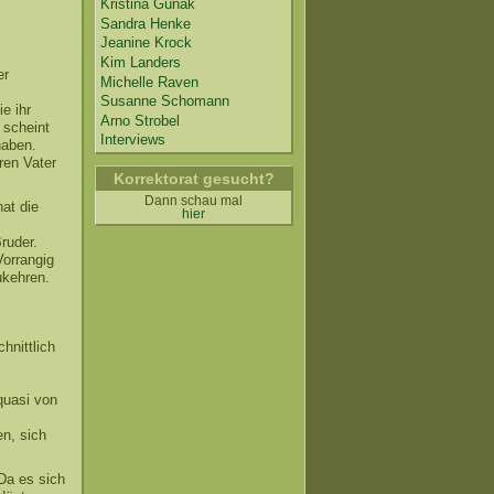
Kristina Günak
Sandra Henke
Jeanine Krock
Kim Landers
er
Michelle Raven
Susanne Schomann
e ihr
Arno Strobel
 scheint
Interviews
haben.
ren Vater
Korrektorat gesucht?
Dann schau mal
hat die
hier
ruder.
Vorrangig
ukehren.
hnittlich
quasi von
m
n, sich
 Da es sich