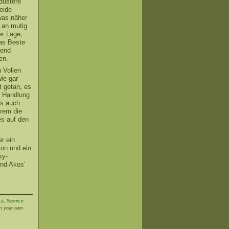
düstere
eide
was näher
 an mutig
er Lage,
das Beste
hend
en.
 Vollen
ie gar
t getan, es
ie Handlung
ss auch
trem die
es auf den
r ein
ion und ein
sy-
nd Akos‘
ca
,
Science
m your own