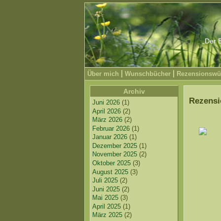
„Der B
Über mich
Wunschbücher
Rezensionswü
Archiv
Rezensi
Juni 2026
(1)
April 2026
(2)
März 2026
(2)
Februar 2026
(1)
Januar 2026
(1)
Dezember 2025
(1)
November 2025
(2)
Oktober 2025
(3)
August 2025
(3)
Juli 2025
(2)
Juni 2025
(2)
Mai 2025
(3)
April 2025
(1)
März 2025
(2)