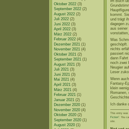
im Buch üb
Oktober 2022
(3)
Grundstimm
September 2022
(2)
Hauptfigur
August 2022
(2)
kommt. Sie
Juli 2022
(2)
und trägt i
dagegen zu
Juni 2022
(3)
aus seiner
April 2022
(3)
vonstatten,
März 2022
(2)
Februar 2022
(4)
Was Schmerz
Dezember 2021
(1)
geschöpft.
nichts erfä
November 2021
(4)
passiert ni
Oktober 2021
(2)
dann Fahrt
September 2021
(1)
noch zwei 
August 2021
(3)
Neugier auf
Juli 2021
(3)
Leser zuk
Juni 2021
(3)
Wenn auch i
Mai 2021
(4)
Fantasy-Ep
April 2021
(3)
klein weni
März 2021
(4)
Romanen, d
Februar 2021
(1)
Geschichte 
Januar 2021
(2)
Ich danke 
Dezember 2020
(1)
November 2020
(4)
This entry was 
Oktober 2020
(2)
Fiction
". You c
September 2020
(1)
site.
August 2020
(1)
Not yet 