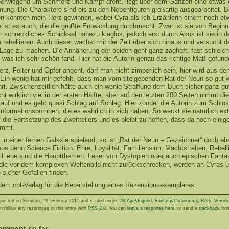
erwiegend um Schmerz und Kampf dreht, liegt über dem Ganzen eine etwas 
ung. Die Charaktere sind bis zu den Nebenfiguren großartig ausgearbeitet. B
en konnten mein Herz gewinnen, wobei Cyra als Ich-Erzählerin einem noch et
 ist es auch, die die größte Entwicklung durchmacht. Zwar ist sie von Beginn
hr schreckliches Schicksal nahezu klaglos, jedoch erst durch Akos ist sie in d
 rebellieren. Auch dieser wächst mit der Zeit über sich hinaus und versucht 
 Lage zu machen. Die Annäherung der beiden geht ganz zaghaft, fast schleic
 was ich sehr schön fand. Hier hat die Autorin genau das richtige Maß gefund
, Folter und Opfer angeht, darf man nicht zimperlich sein, hier wird aus den
 Ein wenig hat mir gefehlt, dass man vom titelgebenden Rat der Neun so gut w
hrt. Zwischenzeitlich hätte auch ein wenig Straffung dem Buch sicher ganz gu
cht wirklich viel in der ersten Hälfte, aber auf den letzten 200 Seiten nimmt d
 auf und es geht quasi Schlag auf Schlag. Hier zündet die Autorin zum Schlu
Informationsbomben, die es wahrlich in sich haben. So weckt sie natürlich ex
 die Fortsetzung des Zweitteilers und es bleibt zu hoffen, dass da noch einig
ommt.
n einer fernen Galaxie spielend, so ist „Rat der Neun – Gezeichnet“ doch ehe
os denn Science Fiction. Ehre, Loyalität, Familiensinn, Machtstreben, Rebell
g Liebe sind die Hauptthemen. Leser von Dystopien oder auch epischen Fanta
ie vor dem komplexen Weltenbild nicht zurückschrecken, werden an Cyras u
sicher Gefallen finden.
dem cbt-Verlag für die Bereitstellung eines Rezensionsexemplares.
posted on Sonntag, 19. Februar 2017 and is filed under "
All Age/Jugend
,
Fantasy/Paranormal
,
Roth, Veroni
an follow any responses to this entry with
RSS 2.0
. You can
leave a response here
, or send a
trackback
fro
comment so far