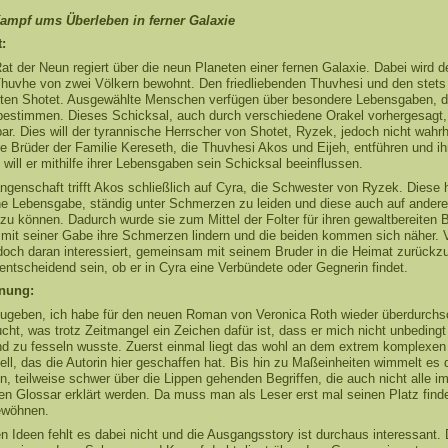
Kampf ums Überleben in ferner Galaxie
:
t der Neun regiert über die neun Planeten einer fernen Galaxie. Dabei wird d
Thuvhe von zwei Völkern bewohnt. Den friedliebenden Thuvhesi und den stets
iten Shotet. Ausgewählte Menschen verfügen über besondere Lebensgaben, di
bestimmen. Dieses Schicksal, auch durch verschiedene Orakel vorhergesagt,
ar. Dies will der tyrannische Herrscher von Shotet, Ryzek, jedoch nicht wahr
e Brüder der Familie Kereseth, die Thuvhesi Akos und Eijeh, entführen und ih
, will er mithilfe ihrer Lebensgaben sein Schicksal beeinflussen.
ngenschaft trifft Akos schließlich auf Cyra, die Schwester von Ryzek. Diese 
he Lebensgabe, ständig unter Schmerzen zu leiden und diese auch auf andere
zu können. Dadurch wurde sie zum Mittel der Folter für ihren gewaltbereiten B
mit seiner Gabe ihre Schmerzen lindern und die beiden kommen sich näher. 
edoch daran interessiert, gemeinsam mit seinem Bruder in die Heimat zurückz
entscheidend sein, ob er in Cyra eine Verbündete oder Gegnerin findet.
nung:
ugeben, ich habe für den neuen Roman von Veronica Roth wieder überdurchsc
cht, was trotz Zeitmangel ein Zeichen dafür ist, dass er mich nicht unbedingt
d zu fesseln wusste. Zuerst einmal liegt das wohl an dem extrem komplexen
ll, das die Autorin hier geschaffen hat. Bis hin zu Maßeinheiten wimmelt es 
n, teilweise schwer über die Lippen gehenden Begriffen, die auch nicht alle i
n Glossar erklärt werden. Da muss man als Leser erst mal seinen Platz finde
ewöhnen.
n Ideen fehlt es dabei nicht und die Ausgangsstory ist durchaus interessant.