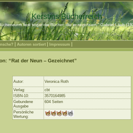
Kerstins Bücherreich
ücherwurm liest sogar die Bücher, die er rezensiert.“ Gabriel Laub (1
nsche?
Autoren sortiert
Impressum
on: “Rat der Neun – Gezeichnet”
Autor:
Veronica Roth
Verlag:
cbt
ISBN-10:
3570164985
Gebundene
604 Seiten
Ausgabe
Persönliche
Wertung: