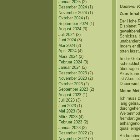
Januar 2025
(2)
Düsterer 
Dezember 2024
(1)
November 2024
(1)
Zum Inhalt
Oktober 2024
(1)
Der Hohe Ra
September 2024
(1)
Eisplanet 
August 2024
(3)
gewaltbere
Juli 2024
(2)
Schicksal 
Juni 2024
(3)
unabänderb
Mai 2024
(2)
Indem er di
April 2024
(4)
töten lässt
März 2024
(2)
In der Gefa
Februar 2024
(3)
schrecklic
Januar 2024
(2)
übertragen 
Dezember 2023
(2)
Akos kann 
November 2023
(2)
ist Akos j
Dabei wird 
Oktober 2023
(2)
September 2023
(2)
Meine Mei
August 2023
(1)
Ich muss z
Juli 2023
(3)
lang gebrau
Juni 2023
(1)
durchgehen
Mai 2023
(3)
Weltenmode
März 2023
(4)
fremdartige
Februar 2023
(2)
anhängende
Januar 2023
(3)
quasi eing
Dezember 2022
(2)
An kreative
November 2022
(2)