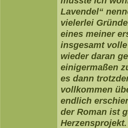
müsste ich woh
Lavendel“ nenn
vielerlei Gründ
eines meiner er
insgesamt voll
wieder daran ge
einigermaßen z
es dann trotzd
vollkommen über
endlich erschie
der Roman ist g
Herzensprojekt.