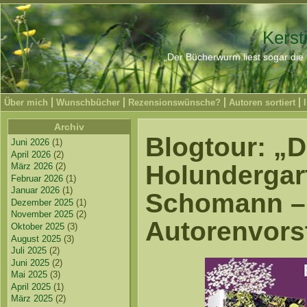
Kerst
„Der Bücherwurm liest sogar die 
Über mich
Wunschbücher
Rezensionswünsche?
Autoren sortiert
Archiv
Blogtour: „D
Juni 2026
(1)
April 2026
(2)
Holundergar
März 2026
(2)
Februar 2026
(1)
Januar 2026
(1)
Schomann –
Dezember 2025
(1)
November 2025
(2)
Autorenvors
Oktober 2025
(3)
August 2025
(3)
Juli 2025
(2)
Juni 2025
(2)
Mai 2025
(3)
April 2025
(1)
März 2025
(2)