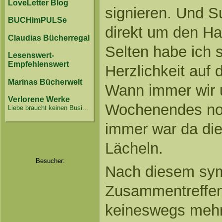
LoveLetter Blog
signieren. Und S
BUCHimPULSe
direkt um den Ha
Claudias Bücherregal
Selten habe ich 
Lesenswert-
Empfehlenswert
Herzlichkeit auf 
Marinas Bücherwelt
Wann immer wir 
Verlorene Werke
Wochenendes noc
Liebe braucht keinen Busi...
immer war da di
Lächeln.
Besucher:
Nach diesem sy
Zusammentreffen
keineswegs mehr