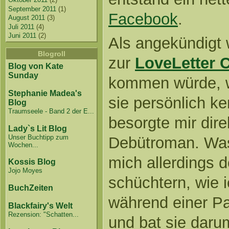
September 2011
(1)
Facebook
.
August 2011
(3)
Juli 2011
(4)
Juni 2011
(2)
Als angekündigt
Blogroll
zur
LoveLetter 
Blog von Kate
Sunday
kommen würde, w
Stephanie Madea's
sie persönlich k
Blog
Traumseele - Band 2 der E...
besorgte mir dire
Lady`s Lit Blog
Unser Buchtipp zum
Debütroman. Was
Wochen...
mich allerdings d
Kossis Blog
Jojo Moyes
schüchtern, wie i
BuchZeiten
während einer Pa
Blackfairy's Welt
Rezension: "Schatten...
und bat sie daru