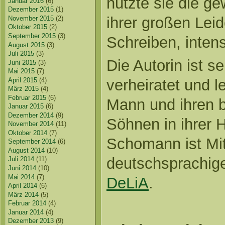
nutzte sie die g
Januar 2016
(6)
Dezember 2015
(1)
ihrer großen Lei
November 2015
(2)
Oktober 2015
(2)
September 2015
(3)
Schreiben, inten
August 2015
(3)
Juli 2015
(3)
Die Autorin ist se
Juni 2015
(3)
Mai 2015
(7)
April 2015
(4)
verheiratet und 
März 2015
(4)
Februar 2015
(6)
Mann und ihren 
Januar 2015
(6)
Dezember 2014
(9)
Söhnen in ihrer 
November 2014
(11)
Oktober 2014
(7)
Schomann ist Mit
September 2014
(6)
August 2014
(10)
deutschsprachig
Juli 2014
(11)
Juni 2014
(10)
Mai 2014
(7)
DeLiA
.
April 2014
(6)
März 2014
(5)
Februar 2014
(4)
Januar 2014
(4)
Dezember 2013
(9)