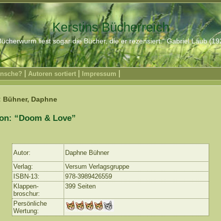
Kerstins Bücherreich
ücherwurm liest sogar die Bücher, die er rezensiert.“ Gabriel Laub (1
nsche?
Autoren sortiert
Impressum
: Bühner, Daphne
on: “Doom & Love”
Autor:
Daphne Bühner
Verlag:
Versum Verlagsgruppe
ISBN-13:
978-3989426559
Klappen-
399 Seiten
broschur:
Persönliche
Wertung: