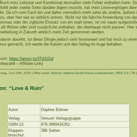
 Buch trotz Lektorat und Korrektorat dermaßen viele Fehler enthalten kann. D
efühlt jeder zweite Seite darüber ärgern musste, hat mein Lesevergnügen dan
übt. Da ich vom Fach bin und daher vermutlich mehr sehe als andere, äußere 
azu, aber hier war es wirklich extrem. Nicht nur die falsche Anwendung von da
ommas oder der zigfache Einsatz von ein statt einen, ist mir sauer aufgestoß
 oft Wörter oder sind zusätzliche enthalten, die überhaupt nicht passen. Hier s
erarbeitung in Zukunft wirklich mehr Zeit genommen werden.
avon absieht, ist diese Dilogie jedoch sehr lesenswert und hat mich zu ein
ce gemacht. Ich werde die Autorin und den Verlag im Auge behalten.
Buch:
https://amzn.to/3Td11Gd
bezahlt – Affiliate-Link]
ntag, Juni 15th, 2025 | Filed under:
Bühner, Daphne
,
Erotik
,
Frauen
,
Liebesroman
|
RSS 2.0
|
TB
on: “Love & Ruin”
Autor:
Daphne Bühner
Verlag:
Versum Verlagsgruppe
ISBN-13:
978-3989426351
Klappen-
386 Seiten
broschur: