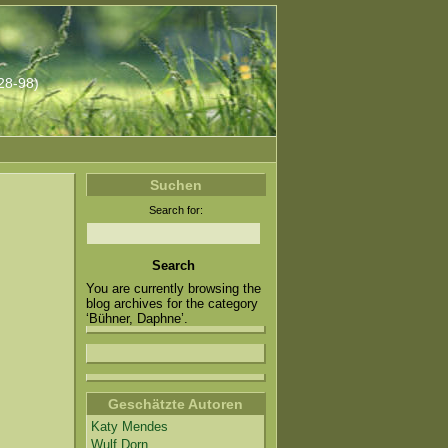
928-98)
Suchen
Search for:
You are currently browsing the
blog archives for the category
‘Bühner, Daphne’.
Geschätzte Autoren
Katy Mendes
Wulf Dorn