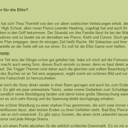
 für die Elite?
hat sich Thea Thornhill von den vor allem seelischen Verletzungen erholt, die 
r High School, allen voran Pierce Leander Hawking, zugefügt hat und auch ihr
lem in den Griff bekommen. Der Skandal um ihre Familie lässt ihr bei der Wah
rnativen und so landet sie an derselben wie Pierce, Keith und Connor. Doch g
m Plan entgegen, denn ihr einziges Ziel heißt Rache. Mit Sebastian und ihre
nielle an der Seite will sie nur eines: Es soll für die Elite Game over heißen.
nung:
 Teil eins der Dilogie schon gut gefallen hat, habe ich mich auf die Fortset
s macht auch wenig Sinn, dieses Buch einzeln zu lesen, denn es baut direkt a
auf. Die Trigger-Themen sind daher auch die gleichen und sollten Beachtung f
des Buches ist an Teil eins angepasst, ergibt somit ein schönes Bild und vor
ne Farbschnitt ist hervorzuheben.
hat mich die Story direkt wieder in ihren Bann gezogen und auch bis zum Ende
n. Es gibt ein paar unerwartete Twists, wobei meine Gedanken zum Schuldig
ssendlich seine Bestätigung fanden und damit keine große Überraschung ware
st es sich sehr flüssig und die Spannung bleibt durchgängig erhalten.
ine schöne Wandlung zu einer starken Frau genommen, die sich zwar immer 
einflussen lässt, aber letzten Endes zu ihren Gefühlen steht. Bad Boy Pierce 
, wie er sich entwickelt. Es gibt spicy Szenen, die einen nicht unberührt lassen
Humor und jede Menge Drama.
 ich einen Punkt abziehen für die wirklich schlechte Grammatik. Es ist mir sc