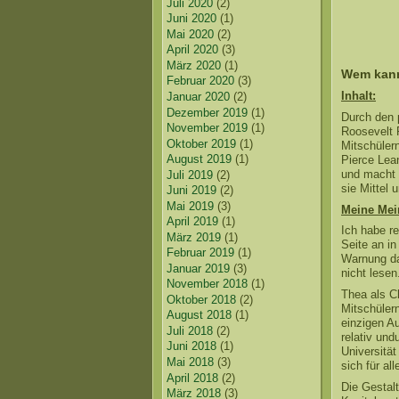
Juli 2020
(2)
Juni 2020
(1)
Mai 2020
(2)
April 2020
(3)
März 2020
(1)
Wem kann
Februar 2020
(3)
Inhalt:
Januar 2020
(2)
Dezember 2019
(1)
Durch den 
November 2019
(1)
Roosevelt P
Oktober 2019
(1)
Mitschüler
August 2019
(1)
Pierce Lea
und macht s
Juli 2019
(2)
sie Mittel
Juni 2019
(2)
Mai 2019
(3)
Meine Mei
April 2019
(1)
Ich habe r
März 2019
(1)
Seite an in
Februar 2019
(1)
Warnung da
Januar 2019
(3)
nicht lesen
November 2018
(1)
Thea als C
Oktober 2018
(2)
Mitschülern
August 2018
(1)
einzigen A
Juli 2018
(2)
relativ und
Juni 2018
(1)
Universität
Mai 2018
(3)
sich für all
April 2018
(2)
Die Gestal
März 2018
(3)