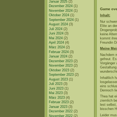
Januar 2025
(2)
Dezember 2024
(1)
Game over
November 2024
(1)
Oktober 2024
(1)
Inhalt:
September 2024
(1)
Nur schwer 
August 2024
(3)
Elite an de
Juli 2024
(2)
Drogenprob
Juni 2024
(3)
keine Alte
Mai 2024
(2)
kommt ihre
Freundin Da
April 2024
(4)
März 2024
(2)
Meine Mei
Februar 2024
(3)
Nachdem mir
Januar 2024
(2)
gefreut. E
Dezember 2023
(2)
Vorgänger 
November 2023
(2)
Gestaltung 
Oktober 2023
(2)
wunderschö
September 2023
(2)
Inhaltlich 
August 2023
(1)
losgelasse
Juli 2023
(3)
eins schlu
Juni 2023
(1)
Dennoch lie
Mai 2023
(3)
Thea hat e
März 2023
(4)
ziemlich be
Februar 2023
(2)
lest selbst
Januar 2023
(3)
bisschen 
Dezember 2022
(2)
Leider muss
November 2022
(2)