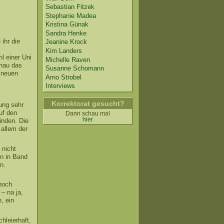
Sebastian Fitzek
Stephanie Madea
Kristina Günak
Sandra Henke
ihr die
Jeanine Krock
Kim Landers
l einer Uni
Michelle Raven
enau das
Susanne Schomann
r neuen
Arno Strobel
Interviews
Korrektorat gesucht?
zung sehr
uf den
Dann schau mal
hier
inden. Die
 allem der
 nicht
en in Band
n.
noch
– na ja,
, ein
hleierhaft,