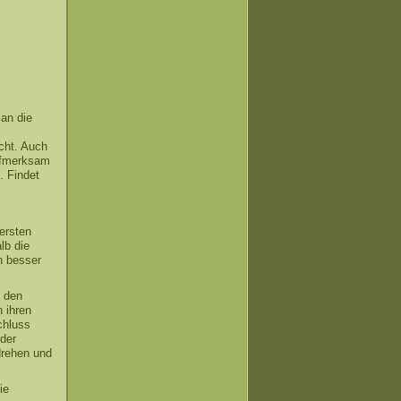
an die
cht. Auch
aufmerksam
. Findet
ersten
lb die
h besser
n den
n ihren
chluss
 der
drehen und
ie