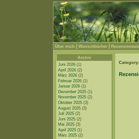
„Der B
Über mich
Wunschbücher
Rezensionswü
Archiv
Category
Juni 2026
(1)
April 2026
(2)
Rezensi
März 2026
(2)
Februar 2026
(1)
Januar 2026
(1)
Dezember 2025
(1)
November 2025
(2)
Oktober 2025
(3)
August 2025
(3)
Juli 2025
(2)
Juni 2025
(2)
Mai 2025
(3)
April 2025
(1)
März 2025
(2)