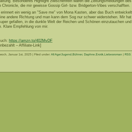
taltung. Besonderes Highlight zwischenrein waren die Zeitungsmeldungen des
Chronicle, die mir gewisse Gossip Girl- bzw. Bridgerton-Vibes verschafften.
 erinnert ein wenig an "Save me" von Mona Kasten, aber das Buch entwickelt
 eine andere Richtung und man kann dem Sog nur schwer widerstehen. Mir hat
super gefallen, in die dunkle Welt der Reichen und Schönen einzutauchen und 
. Klare Empfehlung von mir.
Buch:
https://amzn.to/402MvDF
bezahlt – Affiliate-Link]
woch, Januar 1st, 2025 | Filed under:
All Age/Jugend
,
Bühner, Daphne
,
Erotik
,
Liebesroman
|
RSS 