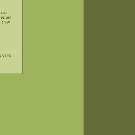
 sich
 es auf
ich will
2.0
|
TB
|