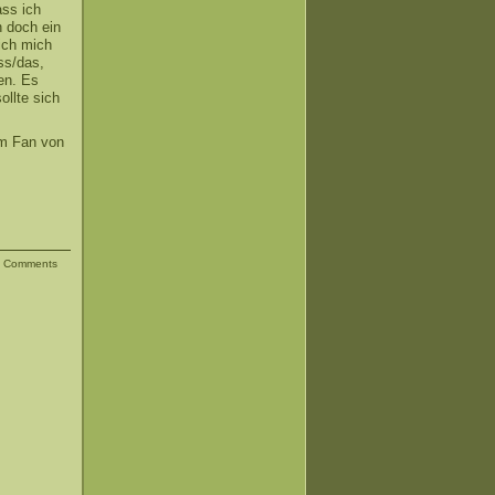
ass ich
n doch ein
ich mich
ss/das,
en. Es
ollte sich
em Fan von
|
Comments