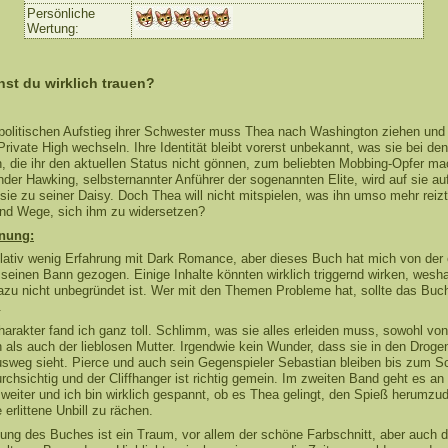
Persönliche
Wertung:
st du wirklich trauen?
politischen Aufstieg ihrer Schwester muss Thea nach Washington ziehen und 
rivate High wechseln. Ihre Identität bleibt vorerst unbekannt, was sie bei den
n, die ihr den aktuellen Status nicht gönnen, zum beliebten Mobbing-Opfer ma
nder Hawking, selbsternannter Anführer der sogenannten Elite, wird auf sie 
ie zu seiner Daisy. Doch Thea will nicht mitspielen, was ihn umso mehr reizt
 und Wege, sich ihm zu widersetzen?
nung:
elativ wenig Erfahrung mit Dark Romance, aber dieses Buch hat mich von der 
 seinen Bann gezogen. Einige Inhalte könnten wirklich triggernd wirken, wesha
zu nicht unbegründet ist. Wer mit den Themen Probleme hat, sollte das Buc
.
harakter fand ich ganz toll. Schlimm, was sie alles erleiden muss, sowohl vo
 als auch der lieblosen Mutter. Irgendwie kein Wunder, dass sie in den Droge
usweg sieht. Pierce und auch sein Gegenspieler Sebastian bleiben bis zum S
urchsichtig und der Cliffhanger ist richtig gemein. Im zweiten Band geht es an
 weiter und ich bin wirklich gespannt, ob es Thea gelingt, den Spieß herumzu
e erlittene Unbill zu rächen.
tung des Buches ist ein Traum, vor allem der schöne Farbschnitt, aber auch d