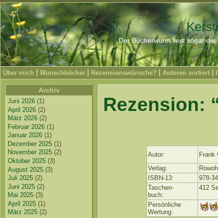
Kerst
„Der Bücherwurm liest sogar die 
Über mich
Wunschbücher
Rezensionswünsche?
Autoren sortiert
Archiv
Rezension: 
Juni 2026
(1)
April 2026
(2)
März 2026
(2)
Februar 2026
(1)
Januar 2026
(1)
Dezember 2025
(1)
November 2025
(2)
Autor:
Frank
Oktober 2025
(3)
Verlag:
Rowohl
August 2025
(3)
Juli 2025
(2)
ISBN-13:
978-3
Juni 2025
(2)
Taschen-
412 Se
Mai 2025
(3)
buch:
April 2025
(1)
Persönliche
März 2025
(2)
Wertung: