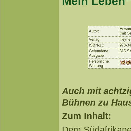
Mein Leben“
Howar
Autor:
(mit S
Verlag:
Heyne
ISBN-13:
978-3
Gebundene
315 Se
Ausgabe
Persönliche
Wertung:
Auch mit achtzi
Bühnen zu Hau
Zum Inhalt:
Dem Südafrikane