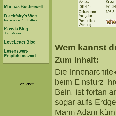
Verlag:
Knaur
Marinas Bücherwelt
ISBN-13:
978-3
Gebundene
398 Se
Ausgabe
Blackfairy's Welt
Rezension: "Schatten...
Persönliche
Wertung:
Kossis Blog
Jojo Moyes
LoveLetter Blog
Wem kannst d
Lesenswert-
Empfehlenswert
Zum Inhalt:
Die Innenarchitek
beim Einsturz ihr
Besucher:
Bein, ist fortan 
sogar aufs Erdge
Mann Adam kümme