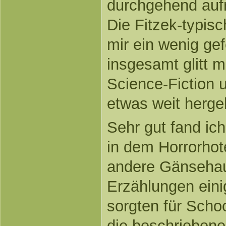
durchgehend aufr
Die Fitzek-typis
mir ein wenig gef
insgesamt glitt m
Science-Fiction 
etwas weit hergeh
Sehr gut fand ic
in dem Horrorhote
andere Gänsehaut
Erzählungen eini
sorgten für Sch
die beschriebene