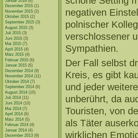
schöne Setting ma
Januar 2016
(6)
Dezember 2015
(1)
negativen Einstel
November 2015
(2)
Oktober 2015
(2)
polnischer Kolleg
September 2015
(3)
August 2015
(3)
Juli 2015
(3)
verschlossener u
Juni 2015
(3)
Mai 2015
(7)
Sympathien.
April 2015
(4)
März 2015
(4)
Der Fall selbst d
Februar 2015
(6)
Januar 2015
(6)
Dezember 2014
(9)
Kreis, es gibt ka
November 2014
(11)
Oktober 2014
(7)
und jeder weitere
September 2014
(6)
August 2014
(10)
unberührt, da au
Juli 2014
(11)
Juni 2014
(10)
Touristen, von d
Mai 2014
(7)
April 2014
(6)
März 2014
(5)
als Täter auserko
Februar 2014
(4)
Januar 2014
(4)
wirklichen Emoti
Dezember 2013
(9)